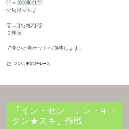
②＝①⑦⑩⑪⑫
の馬単マルチ
②→①⑦⑩⑪⑫
３連複
で夢の万券ゲットへ期待します。
ブログ
,
重賞競争レース
「イン・セン・テン・キ・
クン★スキ」作戦