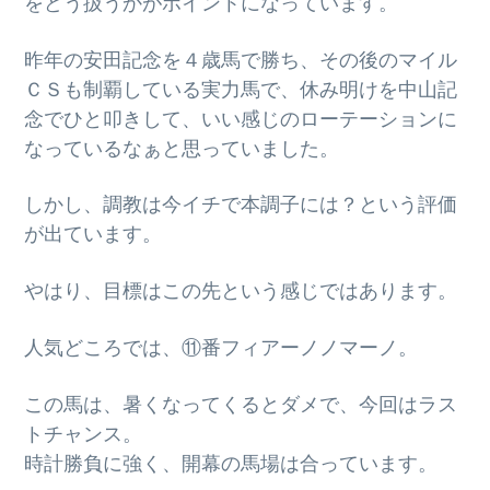
をどう扱うかがポイントになっています。
g
a
昨年の安田記念を４歳馬で勝ち、その後のマイル
t
ＣＳも制覇している実力馬で、休み明けを中山記
i
念でひと叩きして、いい感じのローテーションに
o
なっているなぁと思っていました。
n
しかし、調教は今イチで本調子には？という評価
が出ています。
やはり、目標はこの先という感じではあります。
人気どころでは、⑪番フィアーノノマーノ。
この馬は、暑くなってくるとダメで、今回はラス
トチャンス。
時計勝負に強く、開幕の馬場は合っています。