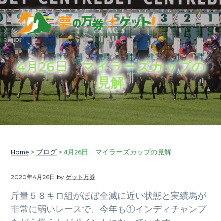
S
S
S
k
k
k
i
i
i
穴
夢の万券ゲット！
p
p
p
馬
券
t
t
t
予
想
4月26日 マイラーズカップの
に
o
o
o
加
見解
え
p
m
f
て、
競
r
a
o
馬
ラ
i
i
o
イ
フ
情
m
n
t
報
も
a
c
e
お
届
r
o
r
Home
>
ブログ
> 4月26日 マイラーズカップの見解
け
し
y
n
ま
す
n
t
2020年4月26日
by
ゲット万券
a
e
斤量５８キロ組がほぼ全滅に近い状態と実績馬が
v
n
非常に弱いレースで、今年も①インディチャンプ
i
t