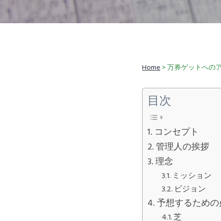
v
n
i
t
g
a
t
Home
> 万券ゲットへの
i
o
目次
n
コンセプト
管理人の挨拶
理念
ミッション
ビジョン
予想するための
芝