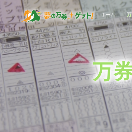
S
S
S
k
k
k
ホーム
万
i
i
i
夢の万券ゲット！
穴
p
p
p
馬
券
t
t
t
予
想
o
o
o
に
加
p
m
f
え
万
て、
r
a
o
競
馬
i
i
o
ラ
イ
m
n
t
フ
a
c
e
情
報
r
o
r
も
お
y
n
届
け
n
t
し
ま
a
e
す