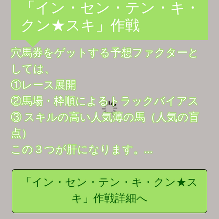
「イン・セン・テン・キ・
クン★スキ」作戦
穴馬券をゲットする予想ファクターと
しては、
①レース展開
②馬場・枠順によるトラックバイアス
③ スキルの高い人気薄の馬（人気の盲
点）
この３つが肝になります。…
「イン・セン・テン・キ・クン★ス
キ」作戦詳細へ