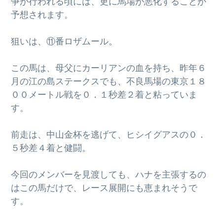
争が行われる頃には、更に馬場が悪化することが
g
予想されます。
a
t
狙いは、⑪番ロザムール。
i
o
この馬は、母父にカーリアンの血を持ち、昨年６
n
月の江の島ステークスでも、不良馬場の東京１８
００メートル戦を０．１秒差２着と粘っていま
す。
前走は、中山金杯を逃げて、ヒシイグアスの０．
５秒差４着と健闘。
今回のメンバーを見渡しても、ハナを主張するの
はこの馬だけで、レース展開にも恵まれそうで
す。