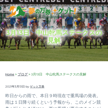
S
S
S
k
k
k
i
i
i
穴
夢の万券ゲット！
p
p
p
馬
券
t
t
t
予
想
3月13日 中山牝馬ステークスの
に
o
o
o
加
見解
え
p
m
f
て、
競
r
a
o
馬
ラ
i
i
o
イ
フ
情
m
n
t
報
も
a
c
e
お
届
r
o
r
Home
>
ブログ
> 3月13日 中山牝馬ステークスの見解
け
し
y
n
ま
す
n
t
2021年3月13日
by
ゲット万券
a
e
昨日からの雨で、本日９時現在で重馬場の発表。
v
n
雨は１日降り続くという予報から、このメイン競
i
t