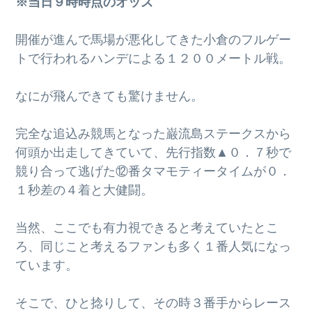
※当日９時時点のオッズ
g
a
開催が進んで馬場が悪化してきた小倉のフルゲー
t
トで行われるハンデによる１２００メートル戦。
i
o
なにが飛んできても驚けません。
n
完全な追込み競馬となった巌流島ステークスから
何頭か出走してきていて、先行指数▲０．７秒で
競り合って逃げた⑫番タマモティータイムが０．
１秒差の４着と大健闘。
当然、ここでも有力視できると考えていたとこ
ろ、同じこと考えるファンも多く１番人気になっ
ています。
そこで、ひと捻りして、その時３番手からレース