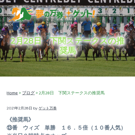
S
S
S
k
k
k
i
i
i
穴
夢の万券ゲット！
p
p
p
馬
券
t
t
t
予
想
2月28日 下関ステークスの推
に
o
o
o
加
奨馬
え
p
m
f
て、
競
r
a
o
馬
ラ
i
i
o
イ
フ
情
m
n
t
報
も
a
c
e
お
届
r
o
r
Home
>
ブログ
> 2月28日 下関ステークスの推奨馬
け
し
y
n
ま
す
n
t
2021年2月28日
by
ゲット万券
a
e
《推奨馬》
v
n
⑬番 ウィズ 単勝 １６．５倍（１０番人気）
i
t