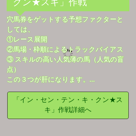
クン★スキ」作戦
穴馬券をゲットする予想ファクターと
しては、
①レース展開
②馬場・枠順によるトラックバイアス
③ スキルの高い人気薄の馬（人気の盲
点）
この３つが肝になります。…
「イン・セン・テン・キ・クン★ス
キ」作戦詳細へ