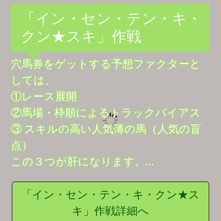
「イン・セン・テン・キ・
クン★スキ」作戦
穴馬券をゲットする予想ファクターと
しては、
①レース展開
②馬場・枠順によるトラックバイアス
③ スキルの高い人気薄の馬（人気の盲
点）
この３つが肝になります。…
「イン・セン・テン・キ・クン★ス
キ」作戦詳細へ