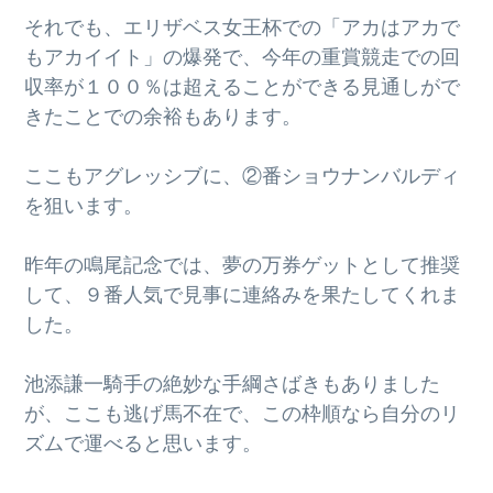
g
それでも、エリザベス女王杯での「アカはアカで
a
もアカイイト」の爆発で、今年の重賞競走での回
t
収率が１００％は超えることができる見通しがで
i
きたことでの余裕もあります。
o
n
ここもアグレッシブに、②番ショウナンバルディ
を狙います。
昨年の鳴尾記念では、夢の万券ゲットとして推奨
して、９番人気で見事に連絡みを果たしてくれま
した。
池添謙一騎手の絶妙な手綱さばきもありました
が、ここも逃げ馬不在で、この枠順なら自分のリ
ズムで運べると思います。