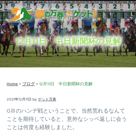
S
S
S
k
k
k
i
i
i
穴
夢の万券ゲット！
p
p
p
馬
券
t
t
t
予
想
12月11日 中日新聞杯の見解
に
o
o
o
加
え
p
m
f
て、
競
r
a
o
馬
ラ
i
i
o
イ
フ
情
m
n
t
報
も
Home
>
ブログ
> 12月11日 中日新聞杯の見解
a
c
e
お
届
r
o
r
け
し
2021年12月11日
by
ゲット万券
y
n
ま
す
n
t
GⅢのハンデ戦ということで、当然荒れるなんて
a
e
ことを期待していると、意外なシッペ返しに会う
v
n
ことは何度も経験しました。
i
t