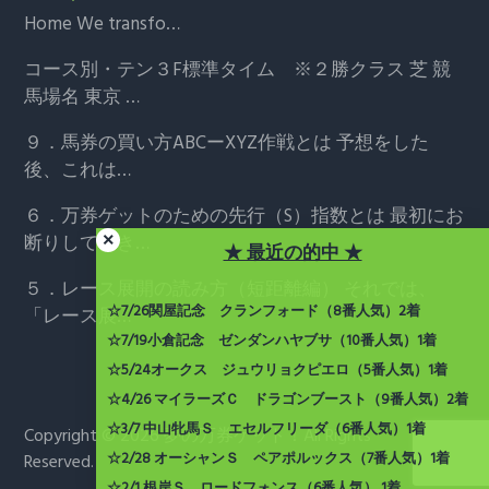
Home
We transfo…
コース別・テン３F標準タイム ※２勝クラス
芝 競
馬場名 東京 …
９．馬券の買い方ABCーXYZ作戦とは
予想をした
後、これは…
６．万券ゲットのための先行（S）指数とは
最初にお
断りしておき…
★ 最近の的中 ★
５．レース展開の読み方（短距離編）
それでは、
☆7/26関屋記念 クランフォード（8番人気）2着
「レース展…
☆7/19小倉記念 ゼンダンハヤブサ（10番人気）1着
☆5/24オークス ジュウリョクピエロ（5番人気）1着
☆4/26 マイラーズＣ ドラゴンブースト（9番人気）2着
☆3/7 中山牝馬Ｓ
エセルフリーダ（6番人気）1着
Copyright © 2026 夢の万券ゲット！All Rights
☆2/28 オーシャンＳ
ペアポルックス（7番人気）1着
Reserved.
☆2/1 根岸Ｓ
ロードフォンス（6番人気） 1着