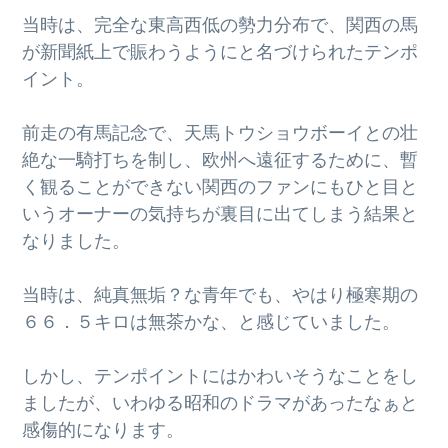
g
当時は、完全な東高西低の勢力分布で、関西の馬
a
が新聞紙上で賑わうようにと名づけられたテンポ
t
イント。
i
o
前走の有馬記念で、天馬トウショウボーイとの壮
n
絶な一騎打ちを制し、欧州へ遠征するために、暫
く観ることができない関西のファンにもひと目と
いうオーナーの気持ちが裏目に出てしまう結果と
なりました。
当時は、純真無垢？な青年でも、やはり極寒期の
６６．５キロは無茶かな、と感じていました。
しかし、テンポイントにはかわいそうなことをし
ましたが、いわゆる昭和のドラマがあったなぁと
感傷的になります。