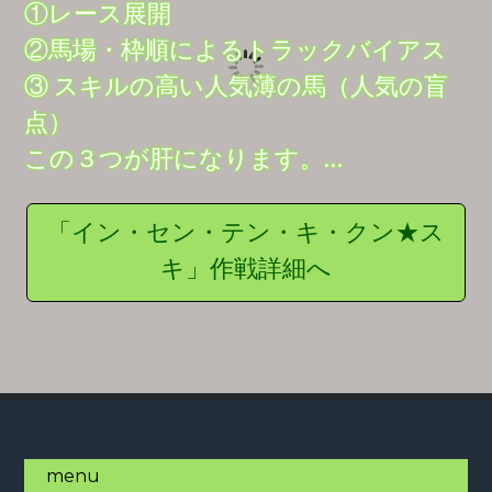
①レース展開
②馬場・枠順によるトラックバイアス
③ スキルの高い人気薄の馬（人気の盲
点）
この３つが肝になります。…
「イン・セン・テン・キ・クン★ス
キ」作戦詳細へ
Footer
menu