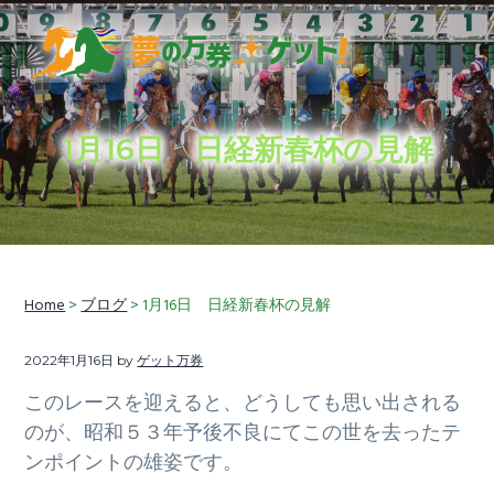
S
S
S
k
k
k
i
i
i
穴
夢の万券ゲット！
p
p
p
馬
券
t
t
t
予
想
1月16日 日経新春杯の見解
に
o
o
o
加
え
p
m
f
て、
競
r
a
o
馬
ラ
i
i
o
イ
フ
情
m
n
t
報
も
Home
>
ブログ
> 1月16日 日経新春杯の見解
a
c
e
お
届
r
o
r
け
し
2022年1月16日
by
ゲット万券
y
n
ま
す
n
t
このレースを迎えると、どうしても思い出される
a
e
のが、昭和５３年予後不良にてこの世を去ったテ
v
n
ンポイントの雄姿です。
i
t