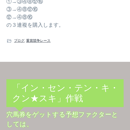
①→③④⑧⑫⑯
③→④⑧⑫⑯
⑫→④⑧⑯
の３連複を購入します。
ブログ
,
重賞競争レース
「イン・セン・テン・キ・
クン★スキ」作戦
穴馬券をゲットする予想ファクターと
しては、