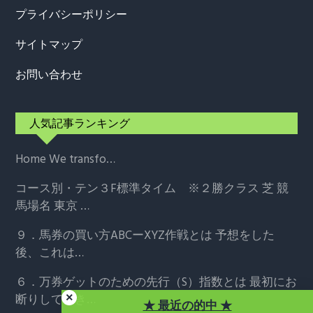
プライバシーポリシー
サイトマップ
お問い合わせ
人気記事ランキング
Home
We transfo…
コース別・テン３F標準タイム ※２勝クラス
芝 競
馬場名 東京 …
９．馬券の買い方ABCーXYZ作戦とは
予想をした
後、これは…
６．万券ゲットのための先行（S）指数とは
最初にお
断りしておき…
★ 最近の的中 ★