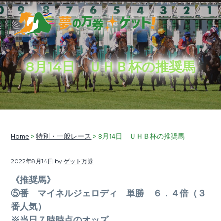
S
S
S
k
k
k
i
i
i
穴
夢の万券ゲット！
p
p
p
馬
券
t
t
t
予
想
8月14日 ＵＨＢ杯の推奨馬
に
o
o
o
加
え
p
m
f
て、
競
r
a
o
馬
ラ
i
i
o
イ
フ
情
m
n
t
報
も
Home
>
特別・一般レース
> 8月14日 ＵＨＢ杯の推奨馬
a
c
e
お
届
r
o
r
け
し
2022年8月14日
by
ゲット万券
y
n
ま
す
n
t
《推奨馬》
a
e
⑤番 マイネルジェロディ 単勝 ６．４倍（３
v
n
番人気）
i
t
※当日７時時点のオッズ