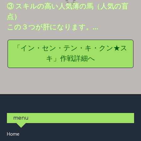
③ スキルの高い人気薄の馬（人気の盲
点）
この３つが肝になります。…
「イン・セン・テン・キ・クン★ス
キ」作戦詳細へ
Footer
menu
Home