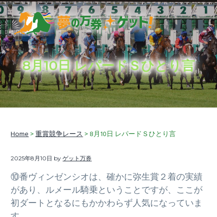
S
S
S
k
k
k
i
i
i
穴
夢の万券ゲット！
p
p
p
馬
券
t
t
t
予
想
8月10日 レパードＳひとり言
に
o
o
o
加
え
p
m
f
て、
競
r
a
o
馬
ラ
i
i
o
イ
フ
情
m
n
t
報
も
Home
>
重賞競争レース
> 8月10日 レパードＳひとり言
a
c
e
お
届
r
o
r
け
し
2025年8月10日
by
ゲット万券
y
n
ま
す
n
t
⑩番ヴィンゼンシオは、確かに弥生賞２着の実績
a
e
があり、ルメール騎乗ということですが、ここが
v
n
初ダートとなるにもかかわらず人気になっていま
i
t
す。