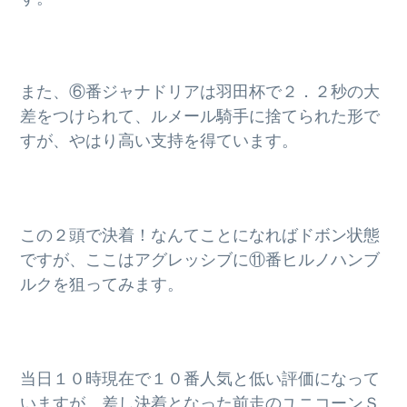
g
a
t
また、⑥番ジャナドリアは羽田杯で２．２秒の大
i
差をつけられて、ルメール騎手に捨てられた形で
o
すが、やはり高い支持を得ています。
n
この２頭で決着！なんてことになればドボン状態
ですが、ここはアグレッシブに⑪番ヒルノハンブ
ルクを狙ってみます。
当日１０時現在で１０番人気と低い評価になって
いますが、差し決着となった前走のユニコーンＳ