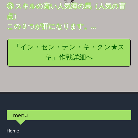
③ スキルの高い人気薄の馬（人気の盲
点）
この３つが肝になります。…
「イン・セン・テン・キ・クン★ス
キ」作戦詳細へ
Footer
menu
Home