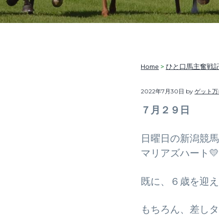
v
n
i
t
g
a
t
Home
>
ひと口馬主奮戦
i
2022年7月30日
by
ゲット万
o
n
７月２９日
日曜日の新潟競馬
マリアズハート
既に、６歳を迎え
もちろん、差しタ