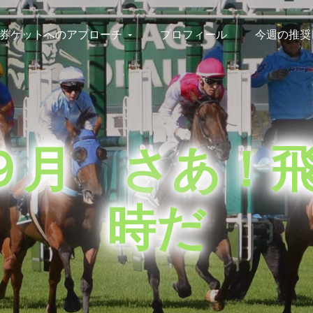
券ゲットへのアプローチ
プロフィール
今週の推奨
９月 さあ！
時だ