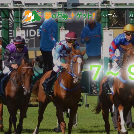
S
S
S
k
k
k
ホーム
万
i
i
i
夢の万券ゲット！
穴
p
p
p
馬
券
t
t
t
予
想
o
o
o
に
加
p
m
f
え
7～
て、
r
a
o
競
馬
i
i
o
ラ
イ
m
n
t
フ
a
c
e
情
報
r
o
r
も
お
y
n
届
け
n
t
し
ま
a
e
す