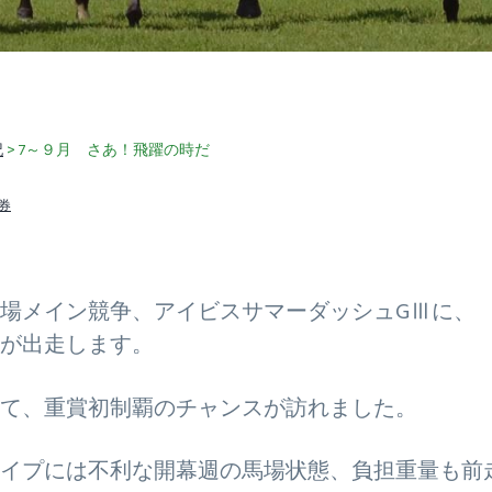
記
> 7～９月 さあ！飛躍の時だ
券
場メイン競争、アイビスサマーダッシュGⅢに、
が出走します。
て、重賞初制覇のチャンスが訪れました。
イプには不利な開幕週の馬場状態、負担重量も前