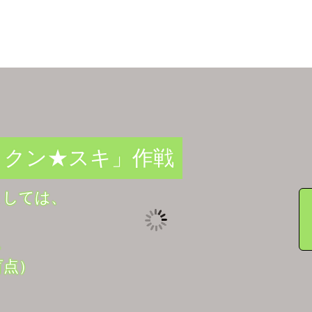
・クン★スキ」作戦
としては、
ス
盲点）