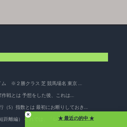
イム ※２勝クラス
芝 競馬場名 東京 …
Z作戦とは
予想をした後、これは…
行（S）指数とは
最初にお断りしておき…
★ 最近の的中 ★
短距離編）
それでは、「レース展…