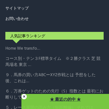
サイトマップ
お問い合わせ
人気記事ランキング
Home
We transfo…
コース別・テン３F標準タイム ※２勝クラス
芝 競
馬場名 東京 …
９．馬券の買い方ABCーXYZ作戦とは
予想をした
後、これは…
６．万券ゲットのための先行（S）指数とは
最初にお
断りしておき…
★ 最近の的中 ★
５．レース展開の読み方（短距離編）
それでは、