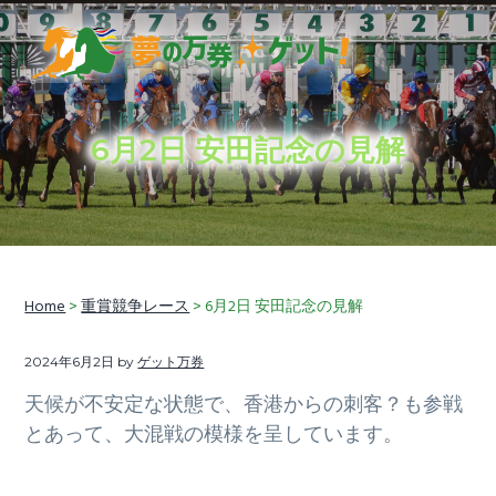
S
S
S
k
k
k
i
i
i
穴
夢の万券ゲット！
p
p
p
馬
券
t
t
t
予
想
6月2日 安田記念の見解
に
o
o
o
加
え
p
m
f
て、
競
r
a
o
馬
ラ
i
i
o
イ
フ
情
m
n
t
報
も
Home
>
重賞競争レース
> 6月2日 安田記念の見解
a
c
e
お
届
r
o
r
け
し
2024年6月2日
by
ゲット万券
y
n
ま
す
n
t
天候が不安定な状態で、香港からの刺客？も参戦
a
e
とあって、大混戦の模様を呈しています。
v
n
i
t