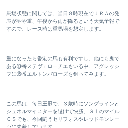
g
馬場状態に関しては、当日８時現在でＪＲＡの発
a
表がやや重、午後から雨が降るという天気予報で
t
すので、レース時は重馬場を想定します。
i
o
n
重になったら香港の馬も有利ですし、他にも鬼で
ある⑬番ステヴェローチエもいる中、アグレッシ
ブに⑯番エルトンバローズを狙ってみます。
この馬は、毎日王冠で、３歳時にソングラインと
シュネルマイスターを退けて快勝、ＧⅠのマイル
ＣＳでも、今回闘うセリフォスやレッドモンレー
ヴに先着しています。