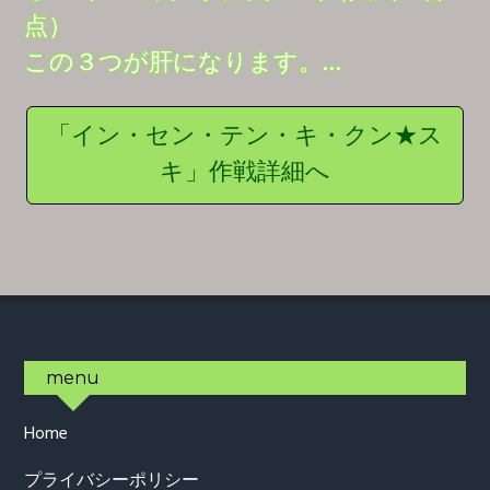
点）
この３つが肝になります。…
「イン・セン・テン・キ・クン★ス
キ」作戦詳細へ
Footer
menu
Home
プライバシーポリシー