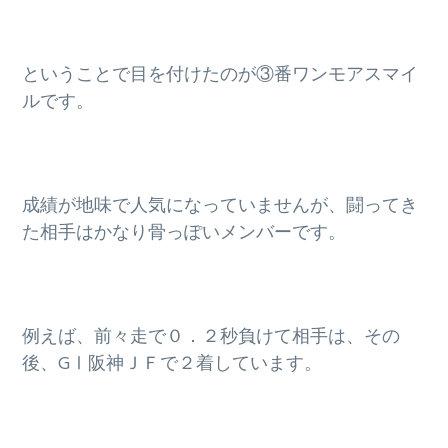
g
a
ということで目を付けたのが③番ワンモアスマイ
t
ルです。
i
o
n
成績が地味で人気になっていませんが、闘ってき
た相手はかなり骨っぽいメンバーです。
例えば、前々走で０．２秒負けて相手は、その
後、GⅠ阪神ＪＦで２着しています。