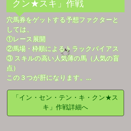
クン★スキ」作戦
穴馬券をゲットする予想ファクターと
しては、
①レース展開
②馬場・枠順によるトラックバイアス
③ スキルの高い人気薄の馬（人気の盲
点）
この３つが肝になります。…
「イン・セン・テン・キ・クン★ス
キ」作戦詳細へ