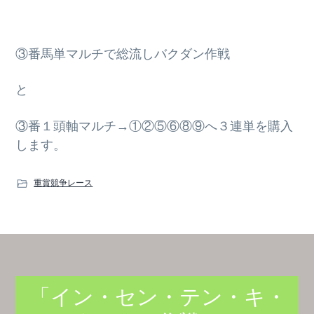
③番馬単マルチで総流しバクダン作戦
と
③番１頭軸マルチ→①②⑤⑥⑧⑨へ３連単を購入
します。
重賞競争レース
「イン・セン・テン・キ・