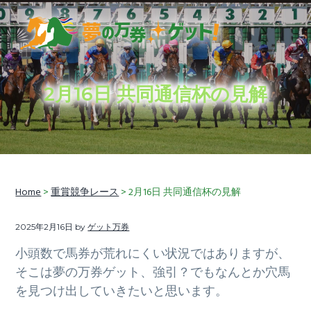
S
S
S
k
k
k
i
i
i
穴
夢の万券ゲット！
p
p
p
馬
券
t
t
t
予
想
2月16日 共同通信杯の見解
に
o
o
o
加
え
p
m
f
て、
競
r
a
o
馬
ラ
i
i
o
イ
フ
情
m
n
t
報
も
Home
>
重賞競争レース
> 2月16日 共同通信杯の見解
a
c
e
お
届
r
o
r
け
し
2025年2月16日
by
ゲット万券
y
n
ま
す
n
t
小頭数で馬券が荒れにくい状況ではありますが、
a
e
そこは夢の万券ゲット、強引？でもなんとか穴馬
v
n
を見つけ出していきたいと思います。
i
t