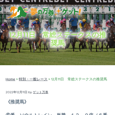
S
S
S
k
k
k
i
i
i
穴
夢の万券ゲット！
p
p
p
馬
券
t
t
t
予
想
12月11日 常総ステークスの推
に
o
o
o
加
奨馬
え
p
m
f
て、
競
r
a
o
馬
ラ
i
i
o
イ
フ
情
m
n
t
報
も
a
c
e
お
届
r
o
r
Home
>
特別・一般レース
> 12月11日 常総ステークスの推奨馬
け
し
y
n
ま
す
n
t
2022年12月11日
by
ゲット万券
a
e
《推奨馬》
v
n
i
t