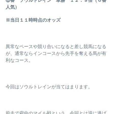
⑥番 ソウルトレイン 単勝 １２．９倍（６番
g
人気）
a
t
※当日１１時時点のオッズ
i
o
n
異常なペースや競り合いになると差し競馬になる
が、通常ならインコースから先手を奪える馬が有
利なコース。
今回はソウルトレインが当てはまります。
前走で府中のマイル戦という、今回とは逆に逃げ