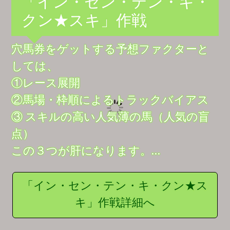
「イン・セン・テン・キ・
クン★スキ」作戦
穴馬券をゲットする予想ファクターと
しては、
①レース展開
②馬場・枠順によるトラックバイアス
③ スキルの高い人気薄の馬（人気の盲
点）
この３つが肝になります。…
「イン・セン・テン・キ・クン★ス
キ」作戦詳細へ