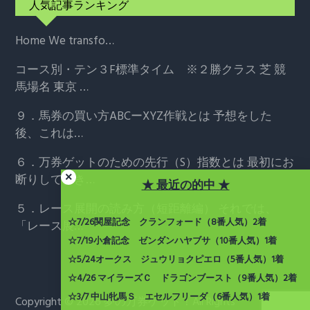
人気記事ランキング
Home
We transfo…
コース別・テン３F標準タイム ※２勝クラス
芝 競
馬場名 東京 …
９．馬券の買い方ABCーXYZ作戦とは
予想をした
後、これは…
６．万券ゲットのための先行（S）指数とは
最初にお
断りしておき…
★ 最近の的中 ★
５．レース展開の読み方（短距離編）
それでは、
☆7/26関屋記念 クランフォード（8番人気）2着
「レース展…
☆7/19小倉記念 ゼンダンハヤブサ（10番人気）1着
☆5/24オークス ジュウリョクピエロ（5番人気）1着
☆4/26 マイラーズＣ ドラゴンブースト（9番人気）2着
☆3/7 中山牝馬Ｓ
エセルフリーダ（6番人気）1着
Copyright © 2026 夢の万券ゲット！All Rights