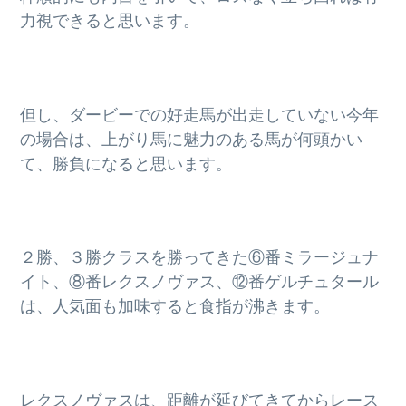
力視できると思います。
但し、ダービーでの好走馬が出走していない今年
の場合は、上がり馬に魅力のある馬が何頭かい
て、勝負になると思います。
２勝、３勝クラスを勝ってきた⑥番ミラージュナ
イト、⑧番レクスノヴァス、⑫番ゲルチュタール
は、人気面も加味すると食指が沸きます。
レクスノヴァスは、距離が延びてきてからレース