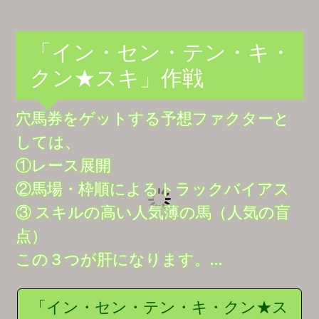
「イン・セン・テン・キ・
クン★スキ」作戦
穴馬券をゲットする予想ファクターと
しては、
①レース展開
②馬場・枠順によるトラックバイアス
③ スキルの高い人気薄の馬（人気の盲
点）
この３つが肝になります。…
「イン・セン・テン・キ・クン★ス