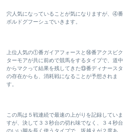
g
穴人気になっていることが気になりますが、④番
a
ボルドグフーシュでいきます。
t
i
o
n
上位人気の①番ガイアフォースと⑭番アクスビク
ターモアが共に前めで競馬をするタイプで、道中
からマクって結果を残してきた⑬番ディナースタ
の存在からも、消耗戦になることが予想されま
す。
この馬は５戦連続で最速の上がりを記録していま
すが、決して３３秒台の切れ味でなく、３４秒台
のいい脚を長く使うタイプで、坂越えが２度あ