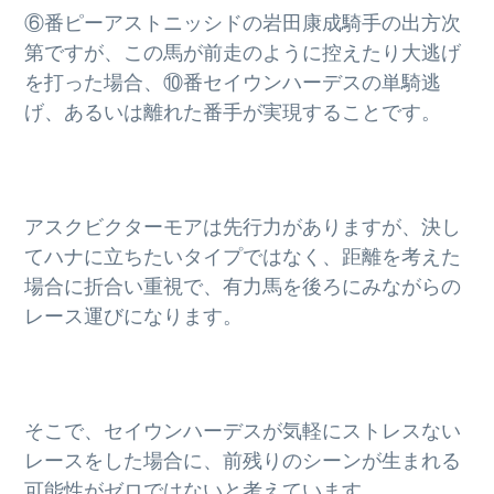
⑥番ピーアストニッシドの岩田康成騎手の出方次
第ですが、この馬が前走のように控えたり大逃げ
を打った場合、⑩番セイウンハーデスの単騎逃
げ、あるいは離れた番手が実現することです。
アスクビクターモアは先行力がありますが、決し
てハナに立ちたいタイプではなく、距離を考えた
場合に折合い重視で、有力馬を後ろにみながらの
レース運びになります。
そこで、セイウンハーデスが気軽にストレスない
レースをした場合に、前残りのシーンが生まれる
可能性がゼロではないと考えています。