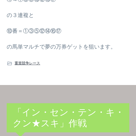
の３連複と
⑩番＝①③⑤⑫⑭⑯⑰
の馬単マルチで夢の万券ゲットを狙います。
重賞競争レース
「イン・セン・テン・キ・
クン★スキ」作戦