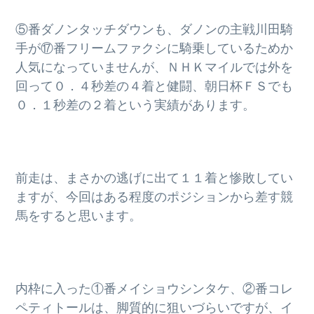
⑤番ダノンタッチダウンも、ダノンの主戦川田騎
手が⑰番フリームファクシに騎乗しているためか
人気になっていませんが、ＮＨＫマイルでは外を
回って０．４秒差の４着と健闘、朝日杯ＦＳでも
０．１秒差の２着という実績があります。
前走は、まさかの逃げに出て１１着と惨敗してい
ますが、今回はある程度のポジションから差す競
馬をすると思います。
内枠に入った①番メイショウシンタケ、②番コレ
ペティトールは、脚質的に狙いづらいですが、イ