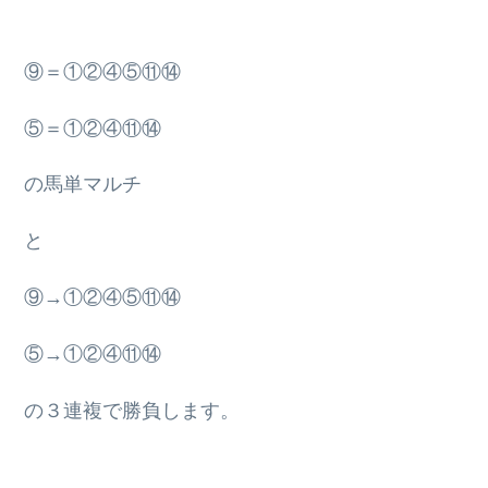
⑨＝①②④⑤⑪⑭
⑤＝①②④⑪⑭
の馬単マルチ
と
⑨→①②④⑤⑪⑭
⑤→①②④⑪⑭
の３連複で勝負します。